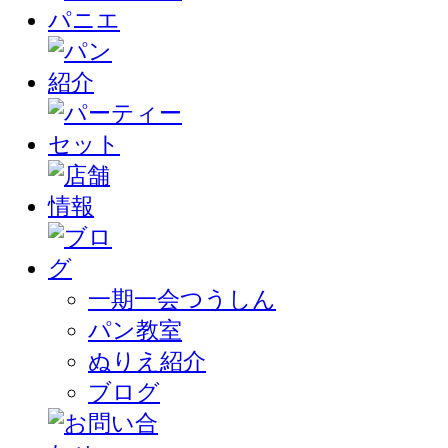
一期一会つうしん
パン教室
ぬりえ紹介
ブログ