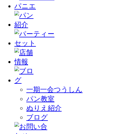
一期一会つうしん
パン教室
ぬりえ紹介
ブログ