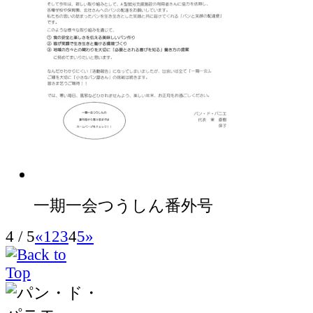
一期一会つうしん番外号
4 / 5
«
1
2
3
4
5
»