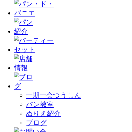
一期一会つうしん
パン教室
ぬりえ紹介
ブログ