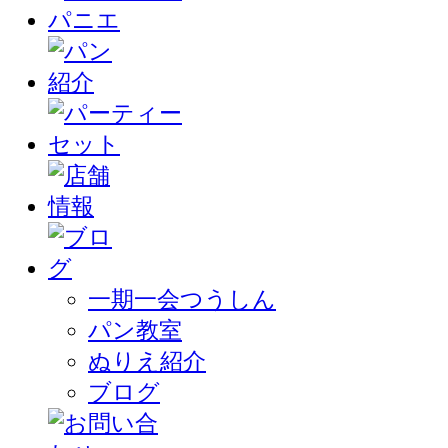
一期一会つうしん
パン教室
ぬりえ紹介
ブログ