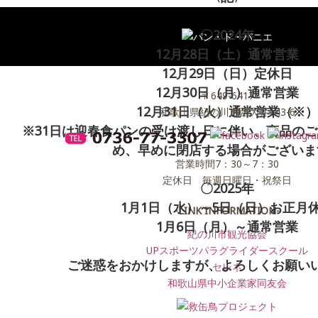
〇2024年
12月28日（土）通常営業
12月29日（日）定休日
12月30日（月）通常営業
〒649-6417
12月31日（火）通常営業（※）
和歌山県紀の川市西大井143-6
※31日は迎春食パンの受け渡し日に伴い、商品の
め、早めに閉店する場合がございま
営業時間7：30～7：30
定休日 毎週日曜日・祝祭日
〇2025年
1月1日（水）～5日（日）お正月
-LINK INFORMATION-
1月6日（月）～通常営業
紀の川市観光協会
UPスポーツパラグライダースクール
ご迷惑をおかけしますが、よろしくお願い
セレネ
和歌山県中小企業家同友会