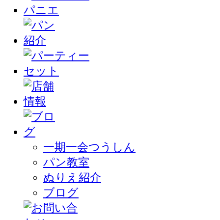
一期一会つうしん
パン教室
ぬりえ紹介
ブログ