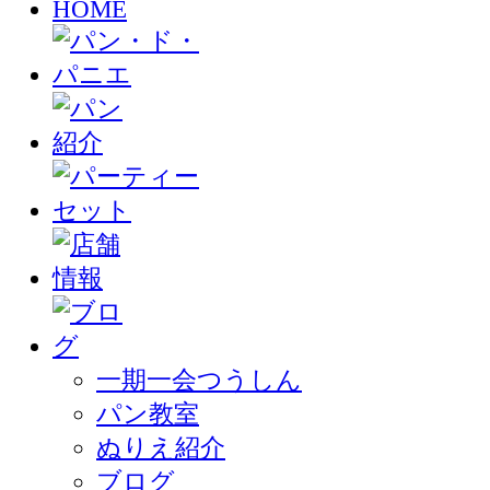
一期一会つうしん
パン教室
ぬりえ紹介
ブログ