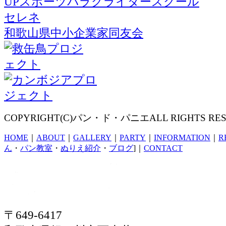
UPスポーツパラグライダースクール
セレネ
和歌山県中小企業家同友会
COPYRIGHT(C)パン・ド・パニエALL RIGHTS RES
HOME
｜
ABOUT
｜
GALLERY
｜
PARTY
｜
INFORMATION
｜
R
ん
・
パン教室
・
ぬりえ紹介
・
ブログ
]｜
CONTACT
〒649-6417