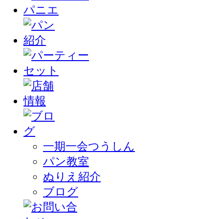
一期一会つうしん
パン教室
ぬりえ紹介
ブログ